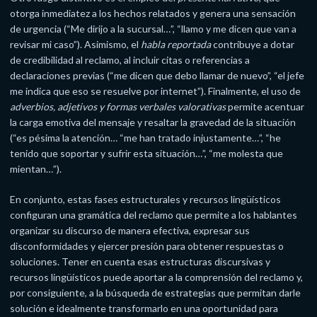
otorga inmediatez a los hechos relatados y genera una sensación
de urgencia (“Me dirijo a la sucursal…”, “llamo y me dicen que van a
revisar mi caso”). Asimismo, el
habla reportada
contribuye a dotar
de credibilidad al reclamo, al incluir citas o referencias a
declaraciones previas (“me dicen que debo llamar de nuevo”, “el jefe
me indica que eso se resuelve por internet”). Finalmente, el uso de
adverbios, adjetivos y formas verbales valorativas
permite acentuar
la carga emotiva del mensaje y resaltar la gravedad de la situación
(“es pésima la atención… “me han tratado injustamente…”, “he
tenido que soportar y sufrir esta situación…”, “me molesta que
mientan…”).
En conjunto, estas fases estructurales y recursos lingüísticos
configuran una gramática del reclamo que permite a los hablantes
organizar su discurso de manera efectiva, expresar sus
disconformidades y ejercer presión para obtener respuestas o
soluciones. Tener en cuenta esas estructuras discursivas y
recursos lingüísticos puede aportar a la comprensión del reclamo y,
por consiguiente, a la búsqueda de estrategias que permitan darle
solución e idealmente transformarlo en una oportunidad para