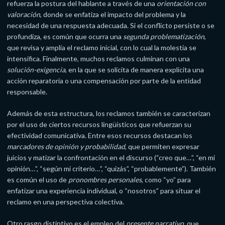
refuerza la postura del hablante a través de una
orientación con
valoración
, donde se enfatiza el impacto del problema y la
necesidad de una respuesta adecuada. Si el conflicto persiste o se
profundiza, es común que ocurra una
segunda problematización
,
que revisa y amplía el reclamo inicial, con lo cual la molestia se
intensifica. Finalmente, muchos reclamos culminan con una
solución-exigencia
, en la que se solicita de manera explícita una
acción reparatoria o una compensación por parte de la entidad
responsable.
Además de esta estructura, los reclamos también se caracterizan
por el uso de ciertos recursos lingüísticos que refuerzan su
efectividad comunicativa. Entre esos recursos destacan los
marcadores de opinión y probabilidad
, que permiten expresar
juicios y matizar la confrontación en el discurso (“creo que…”, “en mi
opinión…”, “según mi criterio…”, “quizás”, “probablemente”). También
es común el uso de
pronombres personales
, como “yo” para
enfatizar una experiencia individual, o “nosotros” para situar el
reclamo en una perspectiva colectiva.
Otro rasgo distintivo es el empleo del
presente narrativo
, que