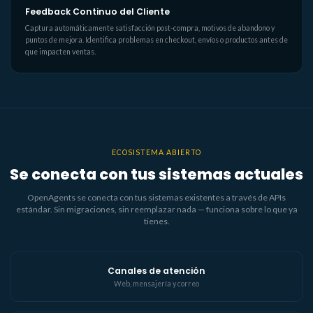
Feedback Continuo del Cliente
Captura automáticamente satisfacción post-compra, motivos de abandono y
puntos de mejora. Identifica problemas en checkout, envíos o productos antes de
que impacten ventas.
ECOSISTEMA ABIERTO
Se conecta con tus sistemas actuales
OpenAgents se conecta con tus sistemas existentes a través de APIs
estándar. Sin migraciones, sin reemplazar nada — funciona sobre lo que ya
tienes.
Canales de atención
Web, mensajería y correo