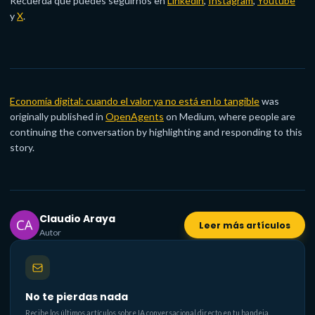
Recuerda que puedes seguirnos en
Linkedin
,
Instagram
,
Youtube
y
X
.
Economía digital: cuando el valor ya no está en lo tangible
was
originally published in
OpenAgents
on Medium, where people are
continuing the conversation by highlighting and responding to this
story.
Claudio Araya
Leer más artículos
Autor
No te pierdas nada
Recibe los últimos artículos sobre IA conversacional directo en tu bandeja.