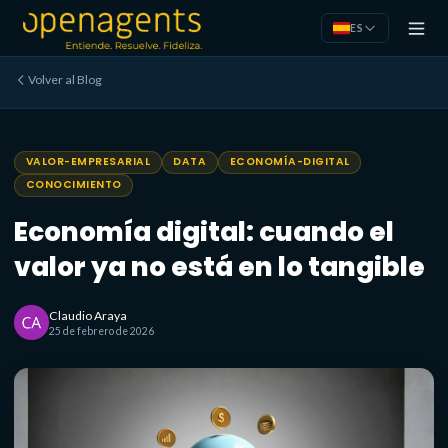
Saltar al contenido principal
ES
Volver al Blog
VALOR-EMPRESARIAL
DATA
ECONOMÍA-DIGITAL
CONOCIMIENTO
Economía digital: cuando el
valor ya no está en lo tangible
Claudio Araya
25 de febrero de 2026